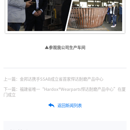
▲
参观我公司生产车间
上一篇：金邦达携手SSAB成立省首家悍达耐磨产品中心
下一篇：福建省唯一“Hardox®Wearparts悍达耐磨产品中心”在厦
门成立
返回新闻列表