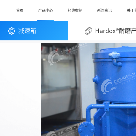
首页
产品中心
经典案例
新闻资讯
关于
减速箱
Hardox®耐磨