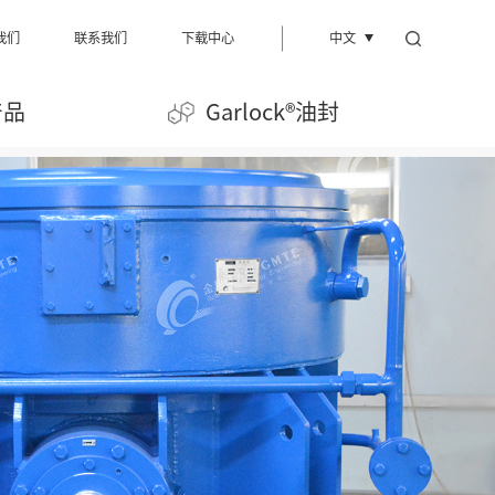
我们
联系我们
下载中心
中文
产品
Garlock®油封