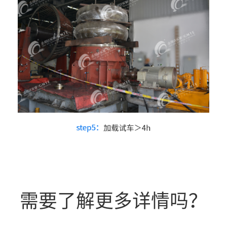
需要了解更多详情吗？