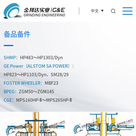
中文
备品备件
SHMP：
HP483～HP1303/Dyn
GE Power（ALSTOM SA POWER）：
HP823～HP1103/Dyn、SM28/29
FOSTER WHEELER：
MBF23
BPEG：
ZGM50～ZGM145
Ⅱ
Ⅱ
CGE：
MPS160HP-
～MPS265HP-